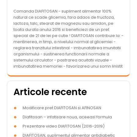
Comanda DIAFITOSAN - supliment alimentar 100%
natural ce scade glicemia, fara adaos de fructoza,
lactoza, talc, stearat de magneziu sau amidon, pe
toata durata anului 2016 si beneficiezi de un pret
special de 21 de lei pe cutie ! DIAFITOSAN contribuie la: -
mentinerea, in timp, a nivelului normal al glicemiei -
reglarea tranzitului intestinal - imbunatatirea imunitatii
organismului - sustinerea functionarii normale a
sistemului circulator - pastrarea acuitatii vizuale -
imbunatatirea memoriei - favorizarea unui somn linistit
Articole recente
Modificare pret DIAFITOSAN si AFINOSAN
Diafitosan – infatisare noua, aceeasi formula
Prezentare video DIAFITOSAN (2016-2019)
DIAFITOSAN, suplimentul alimentar antidiabetic