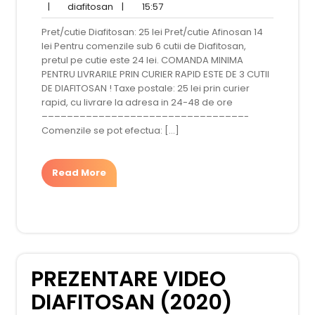
diafitosan
decembrie
15:57
comentarii
|
diafitosan
|
15:57
2016
Pret/cutie Diafitosan: 25 lei Pret/cutie Afinosan 14
lei Pentru comenzile sub 6 cutii de Diafitosan,
pretul pe cutie este 24 lei. COMANDA MINIMA
PENTRU LIVRARILE PRIN CURIER RAPID ESTE DE 3 CUTII
DE DIAFITOSAN ! Taxe postale: 25 lei prin curier
rapid, cu livrare la adresa in 24-48 de ore
––––––––––––––––––––––––––––––––-
Comenzile se pot efectua: […]
Read More
PREZENTARE VIDEO
DIAFITOSAN (2020)