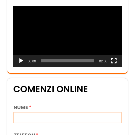
Player
video
00:00
02:00
COMENZI ONLINE
NUME
*