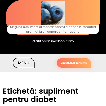
Skip
to
content
Singurul supliment alimentar pentru diabet din Romania
premiat la un congres international
diafitosan@yahoo.com
MENU
COMENZI ONLINE
Etichetă:
supliment
pentru diabet