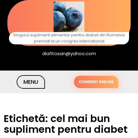
Skip
to
content
Singurul supliment alimentar pentru diabet din Romania
premiat la un congres international
diafitosan@yahoo.com
MENU
COMENZI ONLINE
Etichetă:
cel mai bun
supliment pentru diabet