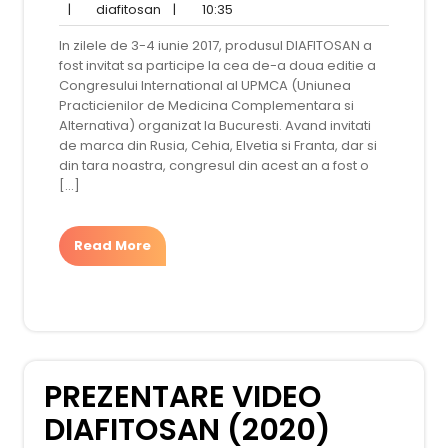
diafitosan
martie
10:35
comentariu
|
diafitosan
|
10:35
2018
In zilele de 3-4 iunie 2017, produsul DIAFITOSAN a
fost invitat sa participe la cea de-a doua editie a
Congresului International al UPMCA (Uniunea
Practicienilor de Medicina Complementara si
Alternativa) organizat la Bucuresti. Avand invitati
de marca din Rusia, Cehia, Elvetia si Franta, dar si
din tara noastra, congresul din acest an a fost o
[…]
Read More
PREZENTARE VIDEO
DIAFITOSAN (2020)