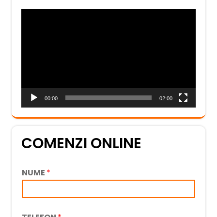
Player
video
00:00
02:00
COMENZI ONLINE
NUME
*